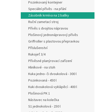
Pozinkovaný kontejner
Speciální přívěs - na přání
Zásobník krmíva na 2 balíky
Ruční zametací stroj
Přívěs s dvojitou nápravou
Plošinový jednonápravový přívěs
Griffroller s plastovou přepravkou
Příslušenství
Rukojeť 3/4
Přívěsné planýrovací zařízení
Hliníkové - na stoh
Kuka jedno- či dvoukolová - 300 l
Pozinkovaná - 450 l
Kuki dvoukolová vyklápěcí - 400 l
Plošinová PK 1
Nástavec na kolečka
S1 jednokolová - 250 l