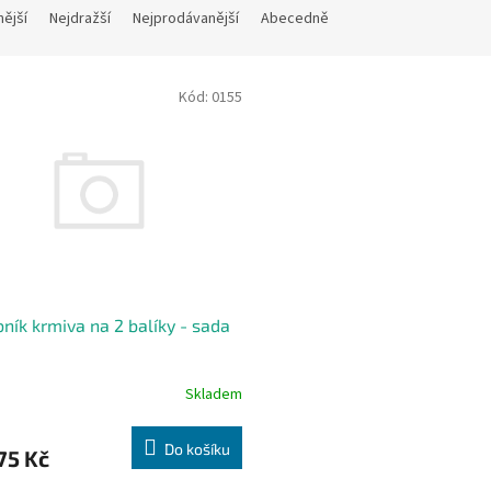
nější
Nejdražší
Nejprodávanější
Abecedně
Kód:
0155
ník krmiva na 2 balíky - sada
Skladem
Do košíku
75 Kč