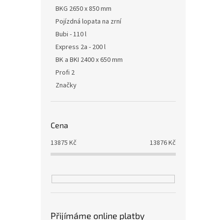
BKG 2650 x 850 mm
Pojízdná lopata na zrní
Bubi - 110 l
Express 2a - 200 l
BK a BKI 2400 x 650 mm
Profi 2
Značky
Cena
13875
Kč
13876
Kč
Přijímáme online platby