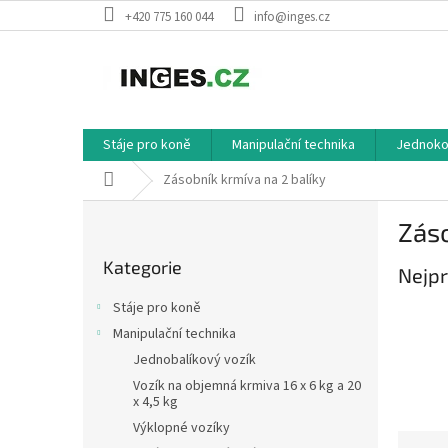
Přejít
+420 775 160 044
info@inges.cz
na
obsah
Stáje pro koně
Manipulační technika
Jednokol
Domů
Zásobník krmíva na 2 balíky
P
Záso
o
Přeskočit
s
Kategorie
kategorie
Nejpr
t
r
Stáje pro koně
a
Manipulační technika
n
Jednobalíkový vozík
n
í
Vozík na objemná krmiva 16 x 6 kg a 20
x 4,5 kg
p
Výklopné vozíky
a
Ř