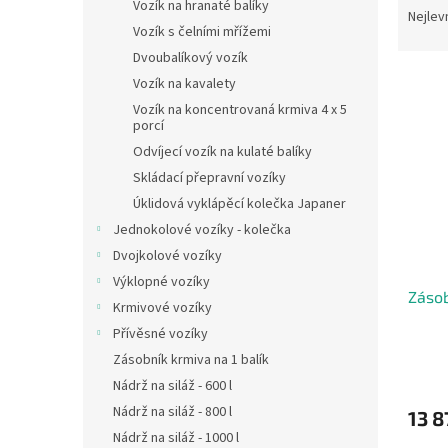
n
Vozík na hranaté balíky
a
Nejlev
e
Vozík s čelními mřížemi
z
l
e
Dvoubalíkový vozík
V
n
Vozík na kavalety
ý
í
Vozík na koncentrovaná krmiva 4 x 5
p
p
porcí
i
r
Odvíjecí vozík na kulaté balíky
s
o
Skládací přepravní vozíky
p
d
Úklidová vyklápěcí kolečka Japaner
r
u
Jednokolové vozíky - kolečka
o
k
d
t
Dvojkolové vozíky
u
ů
Výklopné vozíky
Zásob
k
Krmivové vozíky
t
Přívěsné vozíky
ů
Zásobník krmiva na 1 balík
Nádrž na siláž - 600 l
Nádrž na siláž - 800 l
13 8
Nádrž na siláž - 1000 l