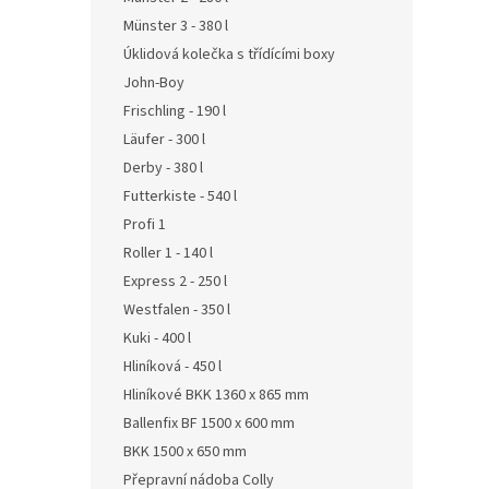
Münster 3 - 380 l
Úklidová kolečka s třídícími boxy
John-Boy
Frischling - 190 l
Läufer - 300 l
Derby - 380 l
Futterkiste - 540 l
Profi 1
Roller 1 - 140 l
Express 2 - 250 l
Westfalen - 350 l
Kuki - 400 l
Hliníková - 450 l
Hliníkové BKK 1360 x 865 mm
Ballenfix BF 1500 x 600 mm
BKK 1500 x 650 mm
Přepravní nádoba Colly