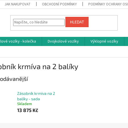
JAK NAKUPOVAT
OBCHODNÍ PODMÍNKY
PODMÍNKY OCHRANY OS
HLEDAT
ové vozíky - kolečka
Dvojkolové vozíky
Výklopné vozíky
bník krmíva na 2 balíky
odávanější
Zásobník krmiva na 2
balíky - sada
Skladem
13 875 Kč