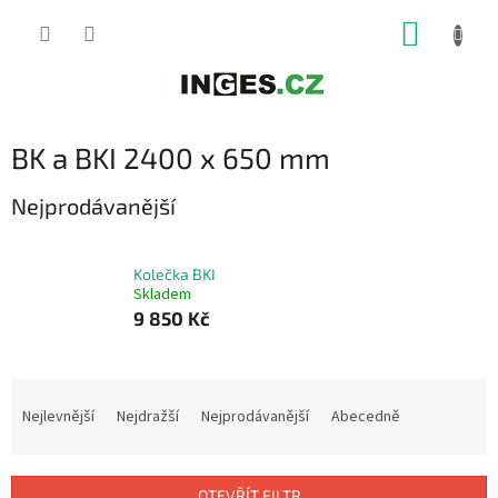
Přejít
NÁKUP
na
obsah
KOŠÍK
BK a BKI 2400 x 650 mm
Nejprodávanější
Kolečka BKI
Skladem
9 850 Kč
Ř
a
Nejlevnější
Nejdražší
Nejprodávanější
Abecedně
z
e
n
OTEVŘÍT FILTR