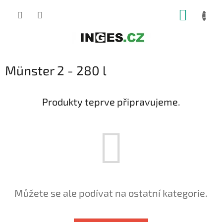
Přejít
NÁKUP
na
obsah
KOŠÍK
Münster 2 - 280 l
Produkty teprve připravujeme.
Můžete se ale podívat na ostatní kategorie.