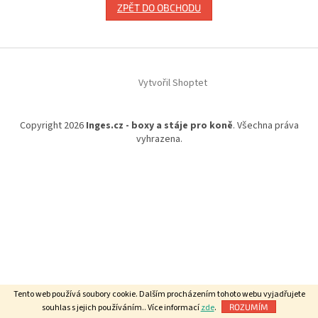
ZPĚT DO OBCHODU
Z
á
Vytvořil Shoptet
p
a
t
Copyright 2026
Inges.cz - boxy a stáje pro koně
. Všechna práva
í
vyhrazena.
Tento web používá soubory cookie. Dalším procházením tohoto webu vyjadřujete
souhlas s jejich používáním.. Více informací
zde
.
ROZUMÍM