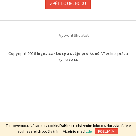
ZPĚT DO OBCHODU
Z
á
Vytvořil Shoptet
p
a
t
Copyright 2026
Inges.cz - boxy a stáje pro koně
. Všechna práva
í
vyhrazena.
Tento web používá soubory cookie. Dalším procházením tohoto webu vyjadřujete
souhlas s jejich používáním.. Více informací
zde
.
ROZUMÍM