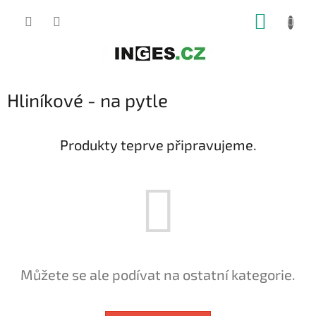
Přejít
NÁKUP
na
obsah
KOŠÍK
Hliníkové - na pytle
Produkty teprve připravujeme.
Můžete se ale podívat na ostatní kategorie.