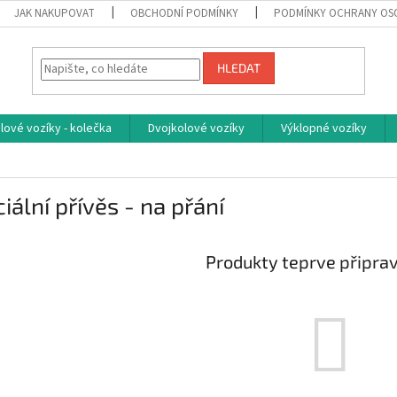
JAK NAKUPOVAT
OBCHODNÍ PODMÍNKY
PODMÍNKY OCHRANY OS
HLEDAT
ové vozíky - kolečka
Dvojkolové vozíky
Výklopné vozíky
iální přívěs - na přání
Produkty teprve připra