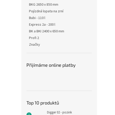
BKG 2650 x 850 mm
Pojízdná lopata na zrní
Bubi - 110 l
Express 2a - 200 l
BK a BKI 2400 x 650 mm
Profi 2
Značky
Přijímáme online platby
Top 10 produktů
Digger 02 - pozink