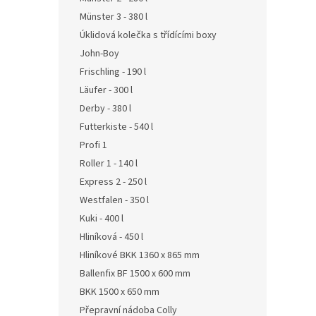
Münster 3 - 380 l
Úklidová kolečka s třídícími boxy
John-Boy
Frischling - 190 l
Läufer - 300 l
Derby - 380 l
Futterkiste - 540 l
Profi 1
Roller 1 - 140 l
Express 2 - 250 l
Westfalen - 350 l
Kuki - 400 l
Hliníková - 450 l
Hliníkové BKK 1360 x 865 mm
Ballenfix BF 1500 x 600 mm
BKK 1500 x 650 mm
Přepravní nádoba Colly