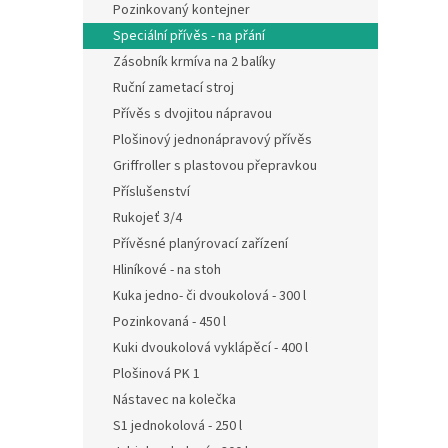
Pozinkovaný kontejner
Speciální přívěs - na přání
Zásobník krmíva na 2 balíky
Ruční zametací stroj
Přívěs s dvojitou nápravou
Plošinový jednonápravový přívěs
Griffroller s plastovou přepravkou
Příslušenství
Rukojeť 3/4
Přívěsné planýrovací zařízení
Hliníkové - na stoh
Kuka jedno- či dvoukolová - 300 l
Pozinkovaná - 450 l
Kuki dvoukolová vyklápěcí - 400 l
Plošinová PK 1
Nástavec na kolečka
S1 jednokolová - 250 l