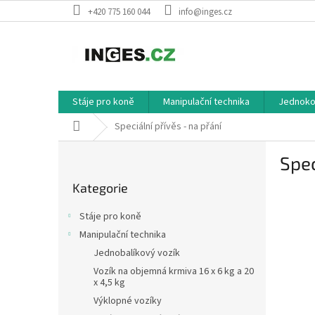
Přejít
+420 775 160 044
info@inges.cz
na
obsah
Stáje pro koně
Manipulační technika
Jednokol
Domů
Speciální přívěs - na přání
P
Spec
o
Přeskočit
s
Kategorie
kategorie
t
r
Stáje pro koně
a
Manipulační technika
n
Jednobalíkový vozík
n
í
Vozík na objemná krmiva 16 x 6 kg a 20
x 4,5 kg
p
Výklopné vozíky
a