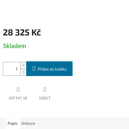
28 325 Kč
Měrná
Skladem
cena:
Přidat do košíku
ZEPTAT SE
SDÍLET
Popis
Diskuze