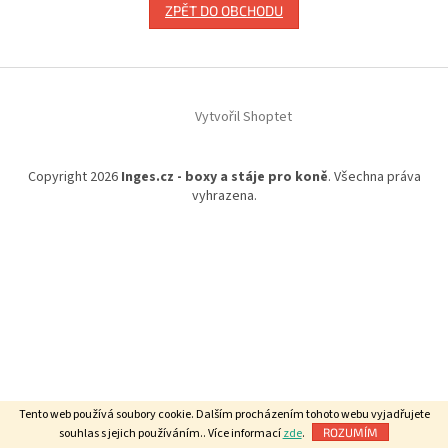
ZPĚT DO OBCHODU
Z
á
Vytvořil Shoptet
p
a
t
Copyright 2026
Inges.cz - boxy a stáje pro koně
. Všechna práva
í
vyhrazena.
Tento web používá soubory cookie. Dalším procházením tohoto webu vyjadřujete
souhlas s jejich používáním.. Více informací
zde
.
ROZUMÍM