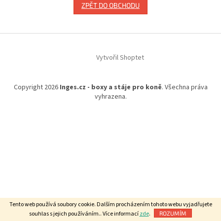
ZPĚT DO OBCHODU
Z
á
Vytvořil Shoptet
p
a
t
Copyright 2026
Inges.cz - boxy a stáje pro koně
. Všechna práva
í
vyhrazena.
Tento web používá soubory cookie. Dalším procházením tohoto webu vyjadřujete
souhlas s jejich používáním.. Více informací
zde
.
ROZUMÍM