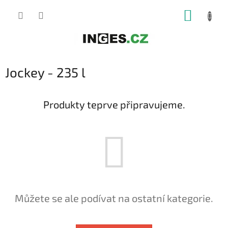
Přejít
NÁKUP
na
obsah
KOŠÍK
Jockey - 235 l
Produkty teprve připravujeme.
Můžete se ale podívat na ostatní kategorie.