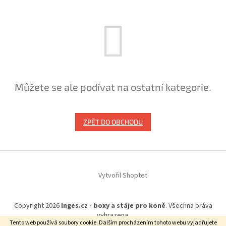
Můžete se ale podívat na ostatní kategorie.
ZPĚT DO OBCHODU
Z
á
Vytvořil Shoptet
p
a
t
Copyright 2026
Inges.cz - boxy a stáje pro koně
. Všechna práva
í
vyhrazena.
Tento web používá soubory cookie. Dalším procházením tohoto webu vyjadřujete