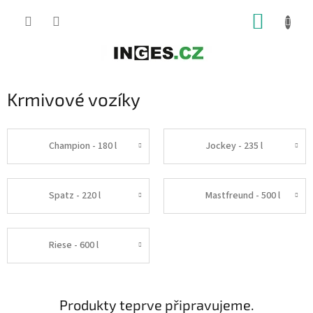
Přejít
NÁKUP
na
obsah
KOŠÍK
Krmivové vozíky
Champion - 180 l
Jockey - 235 l
Spatz - 220 l
Mastfreund - 500 l
Riese - 600 l
Produkty teprve připravujeme.