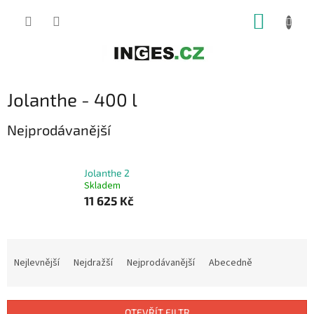
Přejít
NÁKUP
na
obsah
KOŠÍK
Jolanthe - 400 l
Nejprodávanější
Jolanthe 2
Skladem
11 625 Kč
Ř
a
Nejlevnější
Nejdražší
Nejprodávanější
Abecedně
z
e
n
OTEVŘÍT FILTR