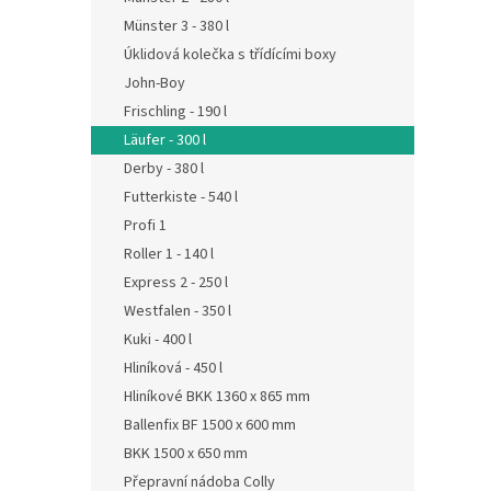
Münster 3 - 380 l
Úklidová kolečka s třídícími boxy
John-Boy
Frischling - 190 l
Läufer - 300 l
Derby - 380 l
Futterkiste - 540 l
Profi 1
Roller 1 - 140 l
Express 2 - 250 l
Westfalen - 350 l
Kuki - 400 l
Hliníková - 450 l
Hliníkové BKK 1360 x 865 mm
Ballenfix BF 1500 x 600 mm
BKK 1500 x 650 mm
Přepravní nádoba Colly