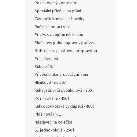
Pozinkovaný kontejner
Speciální přívěs - na přání
Zásobník krmíva na 2 balíky
Ruční zametací stroj
Přívěs s dvojitou nápravou
Plošinový jednonápravový přívěs
Griffroller s plastovou přepravkou
Příslušenství
Rukojeť 3/4
Přívěsné planýrovací zařízení
Hliníkové - na stoh
Kuka jedno- či dvoukolová - 300 l
Pozinkovaná - 450 l
Kuki dvoukolová vyklápěcí - 400 l
Plošinová PK 1
Nástavec na kolečka
S1 jednokolová - 250 l