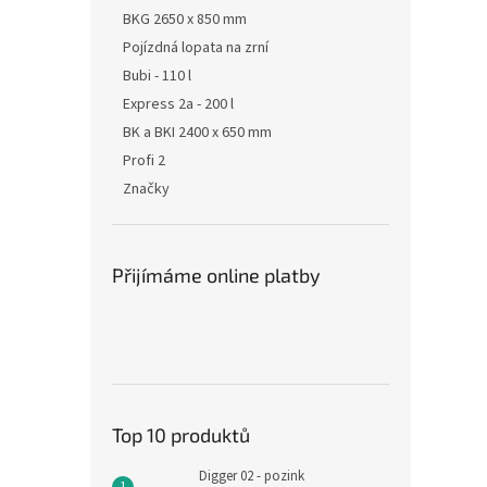
BKG 2650 x 850 mm
Pojízdná lopata na zrní
Bubi - 110 l
Express 2a - 200 l
BK a BKI 2400 x 650 mm
Profi 2
Značky
Přijímáme online platby
Top 10 produktů
Digger 02 - pozink