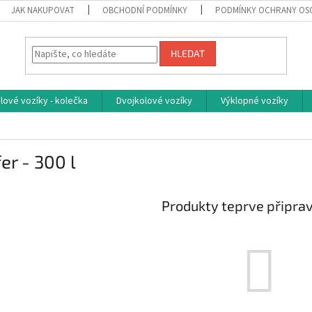
JAK NAKUPOVAT
OBCHODNÍ PODMÍNKY
PODMÍNKY OCHRANY OS
HLEDAT
ové vozíky - kolečka
Dvojkolové vozíky
Výklopné vozíky
er - 300 l
Produkty teprve připra