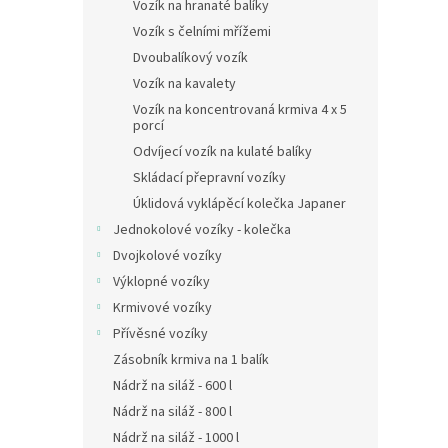
n
Vozík na hranaté balíky
e
Vozík s čelními mřížemi
l
Dvoubalíkový vozík
Vozík na kavalety
Vozík na koncentrovaná krmiva 4 x 5
porcí
Odvíjecí vozík na kulaté balíky
Skládací přepravní vozíky
Úklidová vyklápěcí kolečka Japaner
Jednokolové vozíky - kolečka
Dvojkolové vozíky
Výklopné vozíky
Krmivové vozíky
Přívěsné vozíky
Zásobník krmiva na 1 balík
Nádrž na siláž - 600 l
Nádrž na siláž - 800 l
Nádrž na siláž - 1000 l