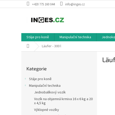
Přejít
+420 775 160 044
info@inges.cz
na
obsah
Stáje pro koně
Manipulační technika
Jednokol
Domů
Läufer - 300 l
P
Läuf
o
Přeskočit
s
Kategorie
kategorie
t
r
Stáje pro koně
a
Manipulační technika
n
Jednobalíkový vozík
n
í
Vozík na objemná krmiva 16 x 6 kg a 20
x 4,5 kg
p
Výklopné vozíky
a