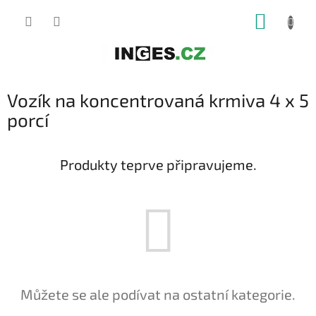
Přejít
NÁKUP
na
obsah
KOŠÍK
Vozík na koncentrovaná krmiva 4 x 5
porcí
Produkty teprve připravujeme.
Můžete se ale podívat na ostatní kategorie.