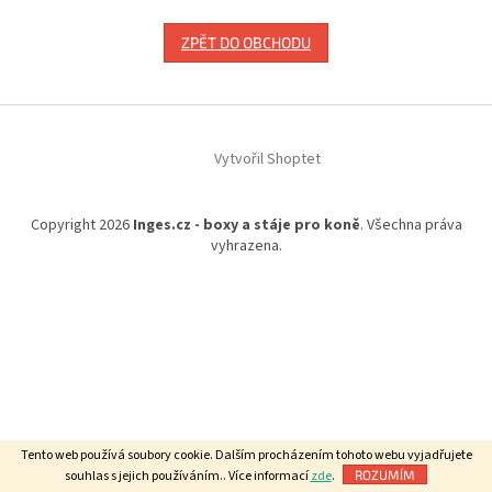
ZPĚT DO OBCHODU
Z
á
Vytvořil Shoptet
p
a
t
Copyright 2026
Inges.cz - boxy a stáje pro koně
. Všechna práva
í
vyhrazena.
Tento web používá soubory cookie. Dalším procházením tohoto webu vyjadřujete
souhlas s jejich používáním.. Více informací
zde
.
ROZUMÍM