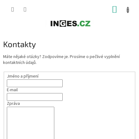
Přejít
NÁKUP
na
obsah
KOŠÍK
Kontakty
Máte nějaké otázky? Zodpovíme je. Prosíme o pečlivé vyplnění
kontaktních údajů.
Jméno a příjmení
E-mail
Zpráva