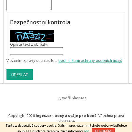
Bezpečnostní kontrola
Opište text z obrázku
Vložením zprávy souhlasíte s
podmínkami ochrany osobních údajů
ODESLAT
Z
á
Vytvořil Shoptet
p
a
t
Copyright 2026
Inges.cz - boxy a stáje pro koně
. Všechna práva
í
vyhrazena.
Tento web používá soubory cookie. Dalším procházením tohoto webu vyjadřujete
souhlas s jejich používáním.. Více informací
zde
.
ROZUMÍM