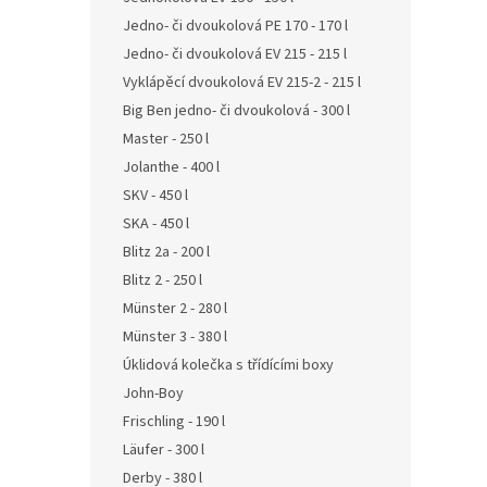
Jedno- či dvoukolová PE 170 - 170 l
Jedno- či dvoukolová EV 215 - 215 l
Vyklápěcí dvoukolová EV 215-2 - 215 l
Big Ben jedno- či dvoukolová - 300 l
Master - 250 l
Jolanthe - 400 l
SKV - 450 l
SKA - 450 l
Blitz 2a - 200 l
Blitz 2 - 250 l
Münster 2 - 280 l
Münster 3 - 380 l
Úklidová kolečka s třídícími boxy
John-Boy
Frischling - 190 l
Läufer - 300 l
Derby - 380 l