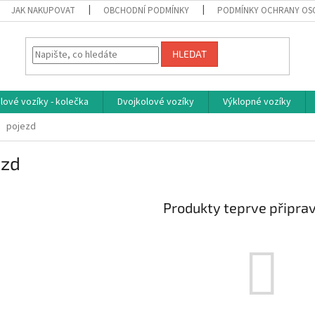
JAK NAKUPOVAT
OBCHODNÍ PODMÍNKY
PODMÍNKY OCHRANY OS
HLEDAT
ové vozíky - kolečka
Dvojkolové vozíky
Výklopné vozíky
pojezd
ezd
Produkty teprve připra