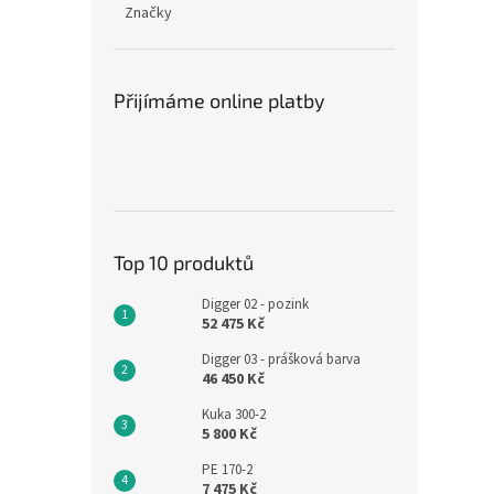
Značky
Přijímáme online platby
Top 10 produktů
Digger 02 - pozink
52 475 Kč
Digger 03 - prášková barva
46 450 Kč
Kuka 300-2
5 800 Kč
PE 170-2
7 475 Kč