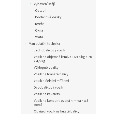
n
Vybavení stájí
e
Ostatní
l
Podlahové desky
Dveře
Okna
Vrata
Manipulační technika
Jednobalíkový vozík
Vozík na objemná krmiva 16 x 6 kg a 20
x 4,5 kg
Výklopné vozíky
Vozík na hranaté balíky
Vozík s čelními mřížemi
Dvoubalíkový vozík
Vozík na kavalety
Vozík na koncentrovaná krmiva 4 x 5
porcí
Odvíjecí vozík na kulaté balíky