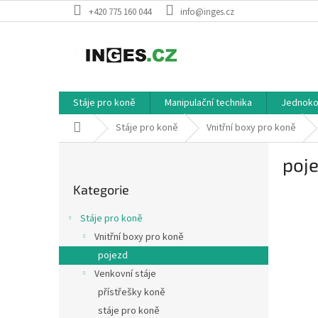
Přejít
+420 775 160 044
info@inges.cz
na
obsah
Stáje pro koně
Manipulační technika
Jednokol
Domů
Stáje pro koně
Vnitřní boxy pro koně
P
poj
o
Přeskočit
s
Kategorie
kategorie
t
r
Stáje pro koně
a
Vnitřní boxy pro koně
n
pojezd
n
í
Venkovní stáje
p
přístřešky koně
a
stáje pro koně