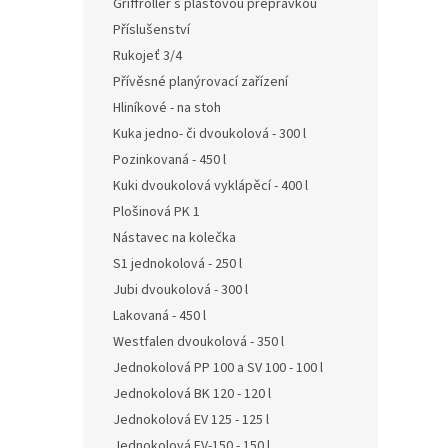
Griffroller s plastovou přepravkou
Příslušenství
Rukojeť 3/4
Přívěsné planýrovací zařízení
Hliníkové - na stoh
Kuka jedno- či dvoukolová - 300 l
Pozinkovaná - 450 l
Kuki dvoukolová vyklápěcí - 400 l
Plošinová PK 1
Nástavec na kolečka
S1 jednokolová - 250 l
Jubi dvoukolová - 300 l
Lakovaná - 450 l
Westfalen dvoukolová - 350 l
Jednokolová PP 100 a SV 100 - 100 l
Jednokolová BK 120 - 120 l
Jednokolová EV 125 - 125 l
Jednokolová EV-150 - 150 l