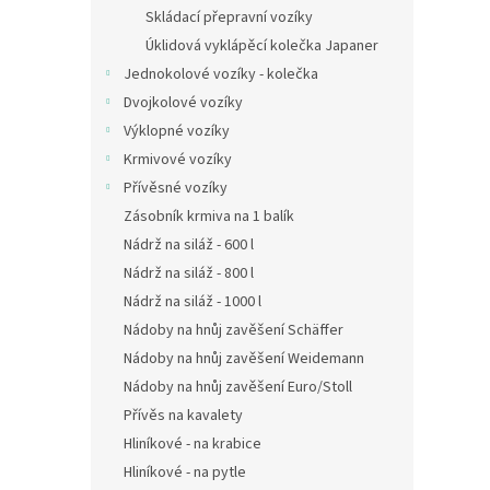
Skládací přepravní vozíky
Úklidová vyklápěcí kolečka Japaner
Jednokolové vozíky - kolečka
Dvojkolové vozíky
Výklopné vozíky
Krmivové vozíky
Přívěsné vozíky
Zásobník krmiva na 1 balík
Nádrž na siláž - 600 l
Nádrž na siláž - 800 l
Nádrž na siláž - 1000 l
Nádoby na hnůj zavěšení Schäffer
Nádoby na hnůj zavěšení Weidemann
Nádoby na hnůj zavěšení Euro/Stoll
Přívěs na kavalety
Hliníkové - na krabice
Hliníkové - na pytle