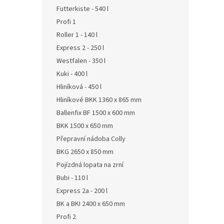
Futterkiste - 540 l
Profi 1
Roller 1 - 140 l
Express 2 - 250 l
Westfalen - 350 l
Kuki - 400 l
Hliníková - 450 l
Hliníkové BKK 1360 x 865 mm
Ballenfix BF 1500 x 600 mm
BKK 1500 x 650 mm
Přepravní nádoba Colly
BKG 2650 x 850 mm
Pojízdná lopata na zrní
Bubi - 110 l
Express 2a - 200 l
BK a BKI 2400 x 650 mm
Profi 2