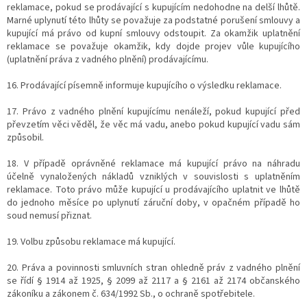
reklamace, pokud se prodávající s kupujícím nedohodne na delší lhůtě.
Marné uplynutí této lhůty se považuje za podstatné porušení smlouvy a
kupující má právo od kupní smlouvy odstoupit. Za okamžik uplatnění
reklamace se považuje okamžik, kdy dojde projev vůle kupujícího
(uplatnění práva z vadného plnění) prodávajícímu.
16. Prodávající písemně informuje kupujícího o výsledku reklamace.
17. Právo z vadného plnění kupujícímu nenáleží, pokud kupující před
převzetím věci věděl, že věc má vadu, anebo pokud kupující vadu sám
způsobil.
18. V případě oprávněné reklamace má kupující právo na náhradu
účelně vynaložených nákladů vzniklých v souvislosti s uplatněním
reklamace. Toto právo může kupující u prodávajícího uplatnit ve lhůtě
do jednoho měsíce po uplynutí záruční doby, v opačném případě ho
soud nemusí přiznat.
19. Volbu způsobu reklamace má kupující.
20. Práva a povinnosti smluvních stran ohledně práv z vadného plnění
se řídí § 1914 až 1925, § 2099 až 2117 a § 2161 až 2174 občanského
zákoníku a zákonem č. 634/1992 Sb., o ochraně spotřebitele.