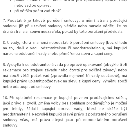
nebo vad po opravě,
při větším počtu vad zboží.
7. Podstatné je takové porušení smlouvy, o němž strana porušující
smlouvu již při uzavření smlouvy věděla nebo musela vědět, že by
druhá strana smlouvu neuzavřela, pokud by toto porušení předvídala.
8. U vady, která znamená nepodstatné porušení smlouvy (bez ohledu
na to, jde-li o vadu odstranitelnou či neodstranitelnou), má kupující
nárok na odstranění vady anebo přiměřenou slevu z kupní ceny.
9. Vyskytla-li se odstranitelná vada po opravě opakovaně (obvykle třetí
reklamace pro stejnou závadu nebo čtvrtá pro odlišné závady) nebo
má zboží větší počet vad (zpravidla nejméně tři vady současně), má
kupující právo uplatnit požadavek na slevu z kupní ceny, výměnu zboží
nebo odstoupit od smlouvy.
10. Při uplatnění reklamace je kupující povinen prodávajícímu sdělit,
jaké právo si zvolil. Změna volby bez souhlasu prodávajícího je možná
jen tehdy, žádal-li kupující opravu vady, která se ukáže být
neodstranitelná. Nezvolí-li kupující si své právo z podstatného porušení
smlouvy včas, má práva stejná jako při nepodstatném porušení
smlouvy.