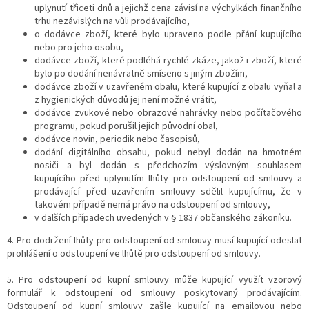
uplynutí třiceti dnů a jejichž cena závisí na výchylkách finančního
trhu nezávislých na vůli prodávajícího,
o dodávce zboží, které bylo upraveno podle přání kupujícího
nebo pro jeho osobu,
dodávce zboží, které podléhá rychlé zkáze, jakož i zboží, které
bylo po dodání nenávratně smíseno s jiným zbožím,
dodávce zboží v uzavřeném obalu, které kupující z obalu vyňal a
z hygienických důvodů jej není možné vrátit,
dodávce zvukové nebo obrazové nahrávky nebo počítačového
programu, pokud porušil jejich původní obal,
dodávce novin, periodik nebo časopisů,
dodání digitálního obsahu, pokud nebyl dodán na hmotném
nosiči a byl dodán s předchozím výslovným souhlasem
kupujícího před uplynutím lhůty pro odstoupení od smlouvy a
prodávající před uzavřením smlouvy sdělil kupujícímu, že v
takovém případě nemá právo na odstoupení od smlouvy,
v dalších případech uvedených v § 1837 občanského zákoníku.
4. Pro dodržení lhůty pro odstoupení od smlouvy musí kupující odeslat
prohlášení o odstoupení ve lhůtě pro odstoupení od smlouvy.
5. Pro odstoupení od kupní smlouvy může kupující využít vzorový
formulář k odstoupení od smlouvy poskytovaný prodávajícím.
Odstoupení od kupní smlouvy zašle kupující na emailovou nebo