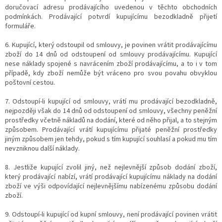
doručovací adresu prodávajícího uvedenou v těchto obchodních
podmínkách. Prodávající potvrdí kupujícímu bezodkladně přijetí
formuláře.
6. Kupující, který odstoupil od smlouvy, je povinen vrátit prodávajícímu
zboží do 14 dnů od odstoupení od smlouvy prodávajícímu. Kupující
nese náklady spojené s navrácením zboží prodávajícímu, a to i v tom
případě, kdy zboží nemůže být vráceno pro svou povahu obvyklou
poštovní cestou.
7. Odstoupí-li kupující od smlouvy, vrátí mu prodávající bezodkladně,
nejpozději však do 14 dnů od odstoupení od smlouvy, všechny peněžní
prostředky včetně nákladů na dodání, které od něho přijal, a to stejným
způsobem. Prodávající vrátí kupujícímu přijaté peněžní prostředky
jiným způsobem jen tehdy, pokud s tím kupující souhlasí a pokud mu tím
nevzniknou další náklady.
8. Jestliže kupující zvolil jiný, než nejlevnější způsob dodání zboží,
který prodávající nabízí, vrátí prodávající kupujícímu náklady na dodání
zboží ve výši odpovídající nejlevnějšímu nabízenému způsobu dodání
zboží.
9. Odstoupí-li kupující od kupní smlouvy, není prodávající povinen vrátit