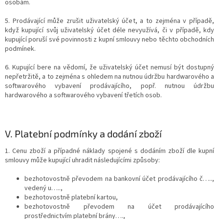
osobám.
5. Prodávající může zrušit uživatelský účet, a to zejména v případě,
když kupující svůj uživatelský účet déle nevyužívá, či v případě, kdy
kupující poruší své povinnosti z kupní smlouvy nebo těchto obchodních
podmínek.
6. Kupující bere na vědomí, že uživatelský účet nemusí být dostupný
nepřetržitě, a to zejména s ohledem na nutnou údržbu hardwarového a
softwarového vybavení prodávajícího, popř. nutnou údržbu
hardwarového a softwarového vybavení třetích osob.
V.
Platební podmínky a dodání zboží
1. Cenu zboží a případné náklady spojené s dodáním zboží dle kupní
smlouvy může kupující uhradit následujícími způsoby:
bezhotovostně převodem na bankovní účet prodávajícího č…..,
vedený u…..,
bezhotovostně platební kartou,
bezhotovostně převodem na účet prodávajícího
prostřednictvím platební brány….,