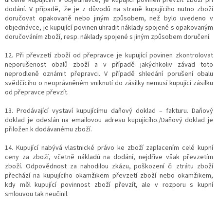
určené kupujícím v objednávce, je kupující povinen převzít zboží při
dodání. V případě, že je z důvodů na straně kupujícího nutno zboží
doručovat opakovaně nebo jiným způsobem, než bylo uvedeno v
objednávce, je kupující povinen uhradit náklady spojené s opakovaným
doručováním zboží, resp. náklady spojené s jiným způsobem doručení.
12. Při převzetí zboží od přepravce je kupující povinen zkontrolovat
neporušenost obalů zboží a v případě jakýchkoliv závad toto
neprodleně oznámit přepravci. V případě shledání porušení obalu
svědčícího o neoprávněném vniknutí do zásilky nemusí kupující zásilku
od přepravce převzít.
13. Prodávající vystaví kupujícímu daňový doklad – fakturu. Daňový
doklad je odeslán na emailovou adresu kupujícího./Daňový doklad je
přiložen k dodávanému zboží.
14. Kupující nabývá vlastnické právo ke zboží zaplacením celé kupní
ceny za zboží, včetně nákladů na dodání, nejdříve však převzetím
zboží. Odpovědnost za nahodilou zkázu, poškození či ztrátu zboží
přechází na kupujícího okamžikem převzetí zboží nebo okamžikem,
kdy měl kupující povinnost zboží převzít, ale v rozporu s kupní
smlouvou tak neučinil.