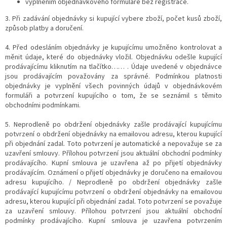
vyplněním objednávkového formuláře bez registrace.
3. Při zadávání objednávky si kupující vybere zboží, počet kusů zboží,
způsob platby a doručení.
4. Před odesláním objednávky je kupujícímu umožněno kontrolovat a
měnit údaje, které do objednávky vložil. Objednávku odešle kupující
prodávajícímu kliknutím na tlačítko…… . Údaje uvedené v objednávce
jsou prodávajícím považovány za správné. Podmínkou platnosti
objednávky je vyplnění všech povinných údajů v objednávkovém
formuláři a potvrzení kupujícího o tom, že se seznámil s těmito
obchodními podmínkami.
5. Neprodleně po obdržení objednávky zašle prodávající kupujícímu
potvrzení o obdržení objednávky na emailovou adresu, kterou kupující
při objednání zadal. Toto potvrzení je automatické a nepovažuje se za
uzavření smlouvy. Přílohou potvrzení jsou aktuální obchodní podmínky
prodávajícího. Kupní smlouva je uzavřena až po přijetí objednávky
prodávajícím. Oznámení o přijetí objednávky je doručeno na emailovou
adresu kupujícího. / Neprodleně po obdržení objednávky zašle
prodávající kupujícímu potvrzení o obdržení objednávky na emailovou
adresu, kterou kupující při objednání zadal. Toto potvrzení se považuje
za uzavření smlouvy. Přílohou potvrzení jsou aktuální obchodní
podmínky prodávajícího. Kupní smlouva je uzavřena potvrzením