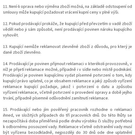
11. Není-li oprava nebo výměna zboží možná, na základě odstoupení od
smlouvy může kupující požadovat vrácení kupní ceny v plné výši.
12. Pokud prodávající prokáže, že kupující před převzetím o vadě zboží
věděl nebo ji sám způsobil, není prodávající povinen nároku kupujícího
vyhovět.
13. Kupující nemůže reklamovat zlevněné zboží z důvodu, pro který je
dané zboží zlevněno.
14. Prodávající je povinen přijmout reklamaci v kterékoli provozovně, v
níž je přijetí reklamace možné, případně i v sídle nebo místě podnikání.
Prodávající je povinen kupujícímu vydat písemné potvrzení o tom, kdy
kupující právo uplatnil, co je obsahem reklamace a jaký způsob vyřízení
reklamace kupující požaduje, jakož i potvrzení o datu a způsobu
vyřízení reklamace, včetně potvrzení o provedení opravy a době jejího
trvání, případně písemné odůvodnění zamítnutí reklamace.
15. Prodávající nebo jím pověřený pracovník rozhodne o reklamaci
ihned, ve složitých případech do tří pracovních dnů. Do této lhůty se
nezapočítává doba přiměřená podle druhu výrobku či služby potřebná
k odbornému posouzení vady. Reklamace včetně odstranění vady musí
být vyřízena bezodkladně, nejpozději do 30 dnů ode dne uplatnění