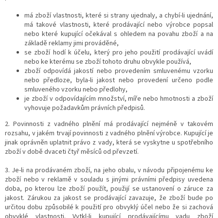
má zboží vlastnosti, které si strany ujednaly, a chybí-li ujednání,
má takové vlastnosti, které prodávající nebo výrobce popsal
nebo které kupující očekával s ohledem na povahu zboží a na
základě reklamy jimi prováděné,
se zboží hodí k účelu, který pro jeho použití prodávající uvádí
nebo ke kterému se zboží tohoto druhu obvykle používá,
zboží odpovídá jakostí nebo provedením smluvenému vzorku
nebo předloze, byla-li jakost nebo provedení určeno podle
smluveného vzorku nebo předlohy,
je zboží v odpovídajícím množství, míře nebo hmotnosti a
zboží
vyhovuje požadavkům právních předpisů.
2. Povinnosti z vadného plnění má prodávající nejméně v takovém
rozsahu, v jakém trvají povinnosti z vadného plnění výrobce. Kupující je
jinak oprávněn uplatnit právo z vady, která se vyskytne u spotřebního
zboží v době dvaceti čtyř měsíců od převzetí.
3. Je-li na prodávaném zboží, na jeho obalu, v návodu připojenému ke
zboží nebo v reklamě v souladu s jinými právními předpisy uvedena
doba, po kterou lze zboží použít, použijí se ustanovení o záruce za
jakost. Zárukou za jakost se prodávající zavazuje, že zboží bude po
určitou dobu způsobilé k použití pro obvyklý účel nebo že si zachová
obvyklé vlastnosti. Vytkl-li kupující prodávajícímu vadu zboží