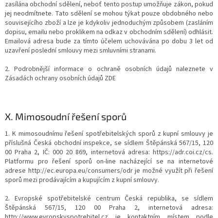
zasílána obchodní sdělení, neboť tento postup umožňuje zákon, pokud
jej neodmítnete. Tato sdělení se mohou týkat pouze obdobného nebo
souvisejícího zboží a lze je kdykoliv jednoduchým způsobem (zasláním
dopisu, emailu nebo proklikem na odkaz v obchodním sdělení) odhlásit.
Emailová adresa bude za tímto účelem uchovávána po dobu 3 let od
uzavření poslední smlouvy mezi smluvními stranami.
2. Podrobnější informace o ochraně osobních údajů naleznete v
Zásadách ochrany osobních údajů ZDE
X.
Mimosoudní řešení sporů
1. K mimosoudnímu řešení spotřebitelských sporů z kupní smlouvy je
příslušná Česká obchodní inspekce, se sídlem Štěpánská 567/15, 120
00 Praha 2, IČ: 000 20 869, internetová adresa: https://adr.coi.cz/cs.
Platformu pro řešení sporů on-line nacházející se na internetové
adrese http://ec.europa.eu/consumers/odr je možné využít při řešení
sporů mezi prodávajícím a kupujícím z kupní smlouvy.
2. Evropské spotřebitelské centrum Česká republika, se sídlem
Štěpánská 567/15, 120 00 Praha 2, internetová adresa:
http://www.evropskyspotrebitel.cz je kontaktním místem podle