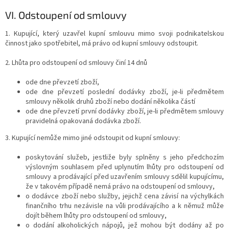
VI.
Odstoupení od smlouvy
1. Kupující, který uzavřel kupní smlouvu mimo svoji podnikatelskou
činnost jako spotřebitel, má právo od kupní smlouvy odstoupit.
2. Lhůta pro odstoupení od smlouvy činí 14 dnů
ode dne převzetí zboží,
ode dne převzetí poslední dodávky zboží, je-li předmětem
smlouvy několik druhů zboží nebo dodání několika částí
ode dne převzetí první dodávky zboží, je-li předmětem smlouvy
pravidelná opakovaná dodávka zboží.
3. Kupující nemůže mimo jiné odstoupit od kupní smlouvy:
poskytování služeb, jestliže byly splněny s jeho předchozím
výslovným souhlasem před uplynutím lhůty pro odstoupení od
smlouvy a prodávající před uzavřením smlouvy sdělil kupujícímu,
že v takovém případě nemá právo na odstoupení od smlouvy,
o dodávce zboží nebo služby, jejichž cena závisí na výchylkách
finančního trhu nezávisle na vůli prodávajícího a k němuž může
dojít během lhůty pro odstoupení od smlouvy,
o dodání alkoholických nápojů, jež mohou být dodány až po