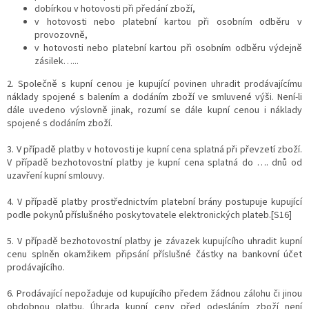
dobírkou v hotovosti při předání zboží,
v hotovosti nebo platební kartou při osobním odběru v
provozovně,
v hotovosti nebo platební kartou při osobním odběru výdejně
zásilek…...
2. Společně s kupní cenou je kupující povinen uhradit prodávajícímu
náklady spojené s balením a dodáním zboží ve smluvené výši. Není-li
dále uvedeno výslovně jinak, rozumí se dále kupní cenou i náklady
spojené s dodáním zboží.
3. V případě platby v hotovosti je kupní cena splatná při převzetí zboží.
V případě bezhotovostní platby je kupní cena splatná do …. dnů od
uzavření kupní smlouvy.
4. V případě platby prostřednictvím platební brány postupuje kupující
podle pokynů příslušného poskytovatele elektronických plateb.[S16]
5. V případě bezhotovostní platby je závazek kupujícího uhradit kupní
cenu splněn okamžikem připsání příslušné částky na bankovní účet
prodávajícího.
6. Prodávající nepožaduje od kupujícího předem žádnou zálohu či jinou
obdobnou platbu. Úhrada kupní ceny před odesláním zboží není