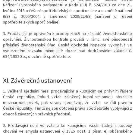
Nařízení Evropského parlamentu a Rady (EU) č. 524/2013 ze dne 21.
května 2013 o řešení spotřebitelských sporů on-line a o změně nařízení
(ES) č. 2006/2004 a směrnice 2009/22/ES (nařízení o řešení
spotřebitelských sporů on-line).
3. Prodávající je oprávněn k prodeji zboží na základě živnostenského
oprávnění. Živnostenskou kontrolu provádí v rámci své působnosti
příslušný živnostenský úřad. Česká obchodní inspekce vykonává ve
vymezeném rozsahu mimo jiné dozor nad dodržováním zákona č.
634/1992 Sb., o ochraně spotřebitele.
XI.
Závěrečná ustanovení
1. Veškerá ujednání mezi prodávajícím a kupujícím se právním řádem
České republiky. Pokud vztah založený kupní smlouvou obsahuje
mezinárodní prvek, pak strany sjednávají, že vztah se řídí právem
České republiky. Tímto nejsou dotčena práva spotřebitele vyplývající z
obecně závazných právních předpisů.
2. Prodávající není ve vztahu ke kupujícímu vázán žádnými kodexy
chování ve smyslu ustanovení § 1826 odst. 1 písm. e) občanského