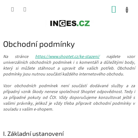
Přejít
NÁKUP
na
obsah
KOŠÍK
Obchodní podmínky
Na stránce
https://www.shoptet.cz/ke-stazeni/
najdete vzor
univerzálních obchodních podmínek i s komentáři a důležitými body,
který si můžete stáhnout a upravit dle vašich potřeb. Obchodní
podmínky jsou nutnou součástí každého internetového obchodu.
Vzor obchodních podmínek není součástí dodávané služby a za
případný vznik škody nenese společnost Shoptet odpovědnost. Tedy i
za případné pokuty od ČOI. Vždy doporučujeme konzultovat ještě s
vašimi právníky, jelikož je vždy třeba připravit obchodní podmínky v
souladu s vaším e-shopem.
I. Základní ustanovení