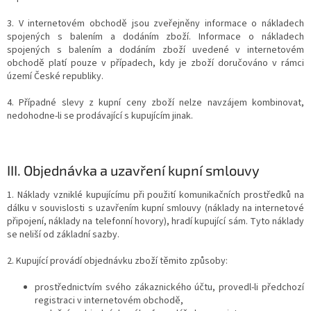
3. V internetovém obchodě jsou zveřejněny informace o nákladech
spojených s balením a dodáním zboží. Informace o nákladech
spojených s balením a dodáním zboží uvedené v internetovém
obchodě platí pouze v případech, kdy je zboží doručováno v rámci
území České republiky.
4. Případné slevy z kupní ceny zboží nelze navzájem kombinovat,
nedohodne-li se prodávající s kupujícím jinak.
III.
Objednávka a uzavření kupní smlouvy
1. Náklady vzniklé kupujícímu při použití komunikačních prostředků na
dálku v souvislosti s uzavřením kupní smlouvy (náklady na internetové
připojení, náklady na telefonní hovory), hradí kupující sám. Tyto náklady
se neliší od základní sazby.
2. Kupující provádí objednávku zboží těmito způsoby:
prostřednictvím svého zákaznického účtu, provedl-li předchozí
registraci v internetovém obchodě,