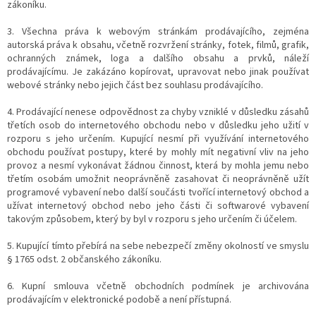
zákoníku.
3. Všechna práva k webovým stránkám prodávajícího, zejména
autorská práva k obsahu, včetně rozvržení stránky, fotek, filmů, grafik,
ochranných známek, loga a dalšího obsahu a prvků, náleží
prodávajícímu. Je zakázáno kopírovat, upravovat nebo jinak používat
webové stránky nebo jejich část bez souhlasu prodávajícího.
4. Prodávající nenese odpovědnost za chyby vzniklé v důsledku zásahů
třetích osob do internetového obchodu nebo v důsledku jeho užití v
rozporu s jeho určením. Kupující nesmí při využívání internetového
obchodu používat postupy, které by mohly mít negativní vliv na jeho
provoz a nesmí vykonávat žádnou činnost, která by mohla jemu nebo
třetím osobám umožnit neoprávněně zasahovat či neoprávněně užít
programové vybavení nebo další součásti tvořící internetový obchod a
užívat internetový obchod nebo jeho části či softwarové vybavení
takovým způsobem, který by byl v rozporu s jeho určením či účelem.
5. Kupující tímto přebírá na sebe nebezpečí změny okolností ve smyslu
§ 1765 odst. 2 občanského zákoníku.
6. Kupní smlouva včetně obchodních podmínek je archivována
prodávajícím v elektronické podobě a není přístupná.