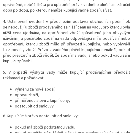
oprávněně, neběží lhůta pro uplatnění práv z vadného plnění ani záruční
doba po dobu, po kterou nemůže kupující vadné zboží užívat.
4. Ustanovení uvedená v předchozím odstavci obchodních podmínek
se nepoužijí u zboží prodávaného za nižší cenu na vadu, pro kterou byla
nižší cena ujednána, na opotřebení zboží způsobené jeho obvyklým
užíváním, u použitého zboží na vadu odpovídající míře používání nebo
opotřebení, kterou zboží mělo při převzetí kupujícím, nebo vyplývá-li
to z povahy zboží. Právo z vadného plnění kupujícímu nenáleží, pokud
před převzetím zboží věděl, že zboží má vadu, anebo pokud vadu sám
kupující způsobil.
5. V případě výskytu vady může kupující prodávajícímu předložit
reklamaci a požadovat:
výměnu za nové zboží,
opravu zboží,
přiměřenou slevu z kupní ceny,
odstoupit od smlouvy.
6. Kupující má právo odstoupit od smlouvy:
pokud má zboží podstatnou vadu,
pokud nemůže věc řádně užívat pro opakovaný výskyt vady