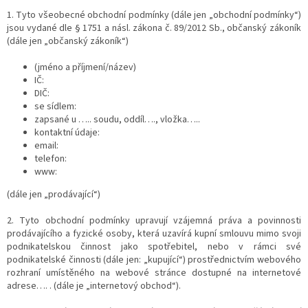
1. Tyto všeobecné obchodní podmínky (dále jen „obchodní podmínky“)
jsou vydané dle § 1751 a násl. zákona č. 89/2012 Sb., občanský zákoník
(dále jen „občanský zákoník“)
(jméno a příjmení/název)
IČ:
DIČ:
se sídlem:
zapsané u ….. soudu, oddíl…., vložka…..
kontaktní údaje:
email:
telefon:
www:
(dále jen „prodávající“)
2. Tyto obchodní podmínky upravují vzájemná práva a povinnosti
prodávajícího a fyzické osoby, která uzavírá kupní smlouvu mimo svoji
podnikatelskou činnost jako spotřebitel, nebo v rámci své
podnikatelské činnosti (dále jen: „kupující“) prostřednictvím webového
rozhraní umístěného na webové stránce dostupné na internetové
adrese…. . (dále je „internetový obchod“).