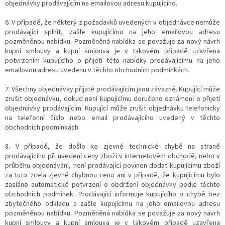
objednávky prodávajícím na emailovou adresu kupujícího.
6. V případě, že některý z požadavků uvedených v objednávce nemůže
prodávající splnit, zašle kupujícímu na jeho emailovou adresu
pozměněnou nabídku. Pozměněná nabídka se považuje za nový návrh
kupní smlouvy a kupní smlouva je v takovém případě uzavřena
potvrzením kupujícího o přijetí této nabídky prodávajícímu na jeho
emailovou adresu uvedenu v těchto obchodních podmínkách.
7. Všechny objednávky přijaté prodávajícím jsou závazné. Kupující může
zrušit objednávku, dokud není kupujícímu doručeno oznámení o přijetí
objednávky prodávajícím. Kupující může zrušit objednávku telefonicky
na telefonní číslo nebo email prodávajícího uvedený v těchto
obchodních podmínkách.
8. V případě, že došlo ke zjevné technické chybě na straně
prodávajícího při uvedení ceny zboží v internetovém obchodě, nebo v
průběhu objednávání, není prodávající povinen dodat kupujícímu zboží
za tuto zcela zjevně chybnou cenu ani v případě, že kupujícímu bylo
zasláno automatické potvrzení o obdržení objednávky podle těchto
obchodních podmínek. Prodávající informuje kupujícího o chybě bez
zbytečného odkladu a zašle kupujícímu na jeho emailovou adresu
pozměněnou nabídku. Pozměněná nabídka se považuje za nový návrh
kupní smlouvy a kupní smlouva je v takovém případě uzavřena