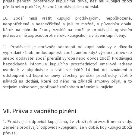
přijaté peněžní prostředky kupujícímu dříve, než mu kupující zboží
předá nebo prokáže, že zboží prodávajícímu odeslal.
10. Zboží musí vrátit kupující prodávajícímu nepoškozené,
neopotřebené a neznečištěné a je-li to možné, v původním obalu.
Nárok na náhradu škody vzniklé na zboží je prodávající oprávněn
jednostranně započíst proti nároku kupujícího na vrácení kupní ceny.
11. Prodávající je oprávněn odstoupit od kupní smlouvy z důvodu
vyprodání zásob, nedostupnosti zboží, anebo když výrobce, dovozce
anebo dodavatel zboží přerušil výrobu nebo dovoz zboží. Prodávající
bezodkladně informuje kupujícího prostřednictví emailové adresy
uvedené v objednávce a vrátí ve lhůtě 14 dnů od oznámení o
odstoupení od kupní smlouvy všechny peněžní prostředky včetně
nákladů na dodání, které od něho na základě smlouvy přijal, a to
stejným způsobem, popřípadě způsobem určeným kupujícím.
VII.
Práva z vadného plnění
1. Prodávající odpovídá kupujícímu, že zboží při převzetí nemá vady.
Zejména prodávající odpovídá kupujícímu, že v době, kdy kupující zboží
převzal: