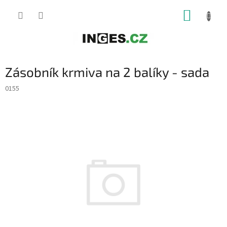
Přejít
NÁKUP
na
obsah
KOŠÍK
Zásobník krmiva na 2 balíky - sada
0155