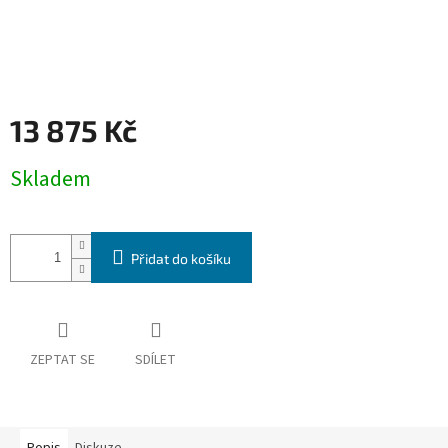
13 875 Kč
Měrná
Skladem
cena:
Přidat do košíku
ZEPTAT SE
SDÍLET