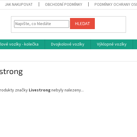
JAK NAKUPOVAT
OBCHODNÍ PODMÍNKY
PODMÍNKY OCHRANY OS
HLEDAT
ové vozíky - kolečka
Dvojkolové vozíky
Výklopné vozíky
strong
rodukty značky
Livestrong
nebyly nalezeny...