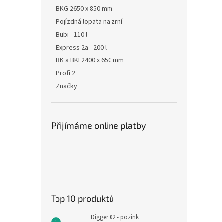
BKG 2650 x 850 mm
Pojízdná lopata na zrní
Bubi - 110 l
Express 2a - 200 l
BK a BKI 2400 x 650 mm
Profi 2
Značky
Přijímáme online platby
Top 10 produktů
Digger 02 - pozink