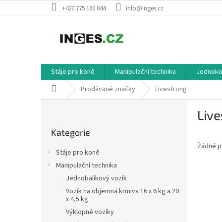
Přejít
+420 775 160 044
info@inges.cz
na
obsah
Stáje pro koně
Manipulační technika
Jednokol
Domů
Prodávané značky
Livestrong
P
Live
o
Přeskočit
s
Kategorie
kategorie
t
Žádné p
r
Stáje pro koně
a
Manipulační technika
n
Jednobalíkový vozík
n
í
Vozík na objemná krmiva 16 x 6 kg a 20
x 4,5 kg
p
Výklopné vozíky
a