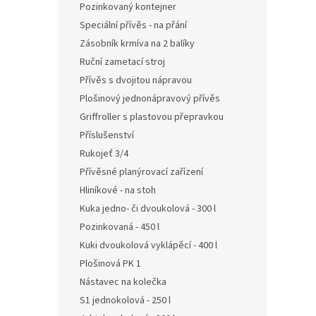
Pozinkovaný kontejner
Speciální přívěs - na přání
Zásobník krmíva na 2 balíky
Ruční zametací stroj
Přívěs s dvojitou nápravou
Plošinový jednonápravový přívěs
Griffroller s plastovou přepravkou
Příslušenství
Rukojeť 3/4
Přívěsné planýrovací zařízení
Hliníkové - na stoh
Kuka jedno- či dvoukolová - 300 l
Pozinkovaná - 450 l
Kuki dvoukolová vyklápěcí - 400 l
Plošinová PK 1
Nástavec na kolečka
S1 jednokolová - 250 l