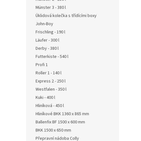
Münster 3 - 380 l
Úklidová kolečka s třídícími boxy
John-Boy
Frischling - 190 l
Läufer - 300 l
Derby - 380 l
Futterkiste - 540 l
Profi 1
Roller 1 - 140 l
Express 2 - 250 l
Westfalen - 350 l
Kuki - 400 l
Hliníková - 450 l
Hliníkové BKK 1360 x 865 mm
Ballenfix BF 1500 x 600 mm
BKK 1500 x 650 mm
Přepravní nádoba Colly