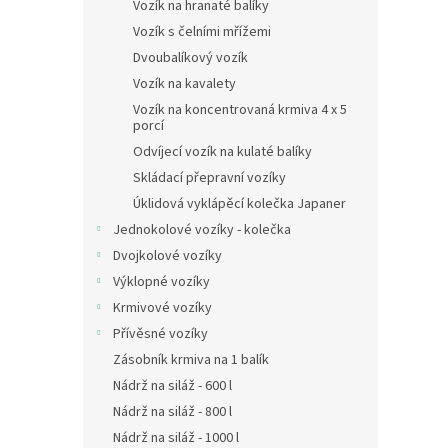
n
Vozík na hranaté balíky
e
Vozík s čelními mřížemi
l
Dvoubalíkový vozík
Vozík na kavalety
Vozík na koncentrovaná krmiva 4 x 5
porcí
Odvíjecí vozík na kulaté balíky
Skládací přepravní vozíky
Úklidová vyklápěcí kolečka Japaner
Jednokolové vozíky - kolečka
Dvojkolové vozíky
Výklopné vozíky
Krmivové vozíky
Přívěsné vozíky
Zásobník krmiva na 1 balík
Nádrž na siláž - 600 l
Nádrž na siláž - 800 l
Nádrž na siláž - 1000 l