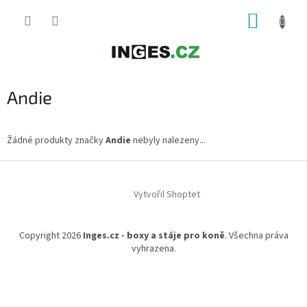
Přejít
NÁKUP
na
obsah
KOŠÍK
Andie
Žádné produkty značky
Andie
nebyly nalezeny...
Z
á
Vytvořil Shoptet
p
a
t
Copyright 2026
Inges.cz - boxy a stáje pro koně
. Všechna práva
í
vyhrazena.