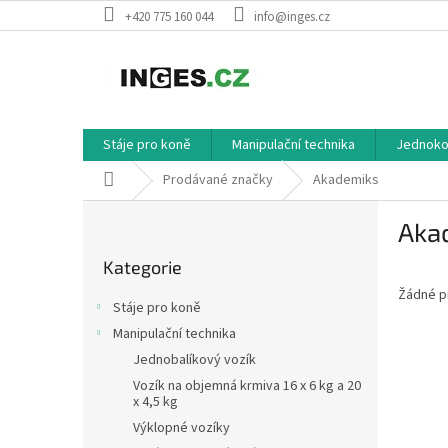
Přejít
+420 775 160 044
info@inges.cz
na
obsah
Stáje pro koně
Manipulační technika
Jednokol
Domů
Prodávané značky
Akademiks
P
Aka
o
Přeskočit
s
Kategorie
kategorie
t
Žádné p
r
Stáje pro koně
a
Manipulační technika
n
Jednobalíkový vozík
n
í
Vozík na objemná krmiva 16 x 6 kg a 20
x 4,5 kg
p
Výklopné vozíky
a