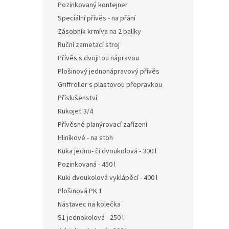
Pozinkovaný kontejner
Speciální přívěs - na přání
Zásobník krmíva na 2 balíky
Ruční zametací stroj
Přívěs s dvojitou nápravou
Plošinový jednonápravový přívěs
Griffroller s plastovou přepravkou
Příslušenství
Rukojeť 3/4
Přívěsné planýrovací zařízení
Hliníkové - na stoh
Kuka jedno- či dvoukolová - 300 l
Pozinkovaná - 450 l
Kuki dvoukolová vyklápěcí - 400 l
Plošinová PK 1
Nástavec na kolečka
S1 jednokolová - 250 l