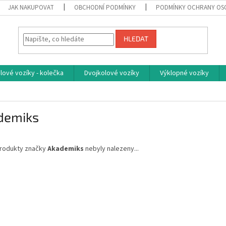
JAK NAKUPOVAT
OBCHODNÍ PODMÍNKY
PODMÍNKY OCHRANY OS
HLEDAT
ové vozíky - kolečka
Dvojkolové vozíky
Výklopné vozíky
demiks
rodukty značky
Akademiks
nebyly nalezeny...