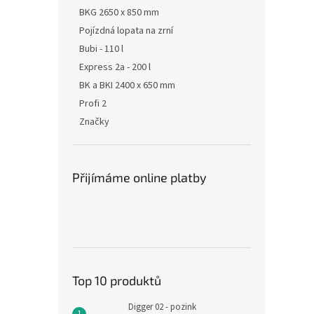
BKG 2650 x 850 mm
Pojízdná lopata na zrní
Bubi - 110 l
Express 2a - 200 l
BK a BKI 2400 x 650 mm
Profi 2
Značky
Přijímáme online platby
Top 10 produktů
Digger 02 - pozink