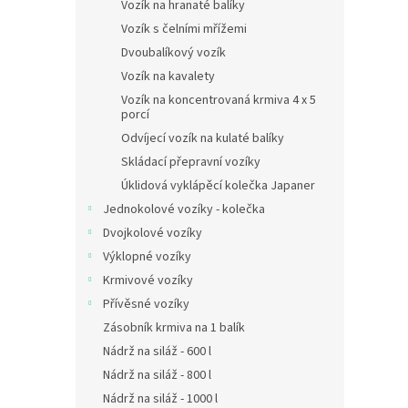
n
Vozík na hranaté balíky
e
Vozík s čelními mřížemi
l
Dvoubalíkový vozík
Vozík na kavalety
Vozík na koncentrovaná krmiva 4 x 5
porcí
Odvíjecí vozík na kulaté balíky
Skládací přepravní vozíky
Úklidová vyklápěcí kolečka Japaner
Jednokolové vozíky - kolečka
Dvojkolové vozíky
Výklopné vozíky
Krmivové vozíky
Přívěsné vozíky
Zásobník krmiva na 1 balík
Nádrž na siláž - 600 l
Nádrž na siláž - 800 l
Nádrž na siláž - 1000 l