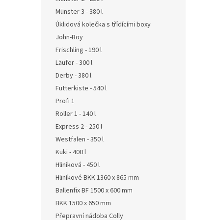
Münster 3 - 380 l
Úklidová kolečka s třídícími boxy
John-Boy
Frischling - 190 l
Läufer - 300 l
Derby - 380 l
Futterkiste - 540 l
Profi 1
Roller 1 - 140 l
Express 2 - 250 l
Westfalen - 350 l
Kuki - 400 l
Hliníková - 450 l
Hliníkové BKK 1360 x 865 mm
Ballenfix BF 1500 x 600 mm
BKK 1500 x 650 mm
Přepravní nádoba Colly