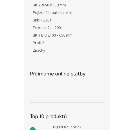
BKG 2650 x 850 mm
Pojízdná lopata na zrní
Bubi - 110 l
Express 2a - 200 l
BK a BKI 2400 x 650 mm
Profi 2
Značky
Přijímáme online platby
Top 10 produktů
Digger 02 - pozink