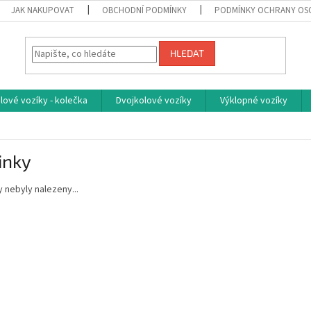
JAK NAKUPOVAT
OBCHODNÍ PODMÍNKY
PODMÍNKY OCHRANY OS
HLEDAT
ové vozíky - kolečka
Dvojkolové vozíky
Výklopné vozíky
inky
 nebyly nalezeny...