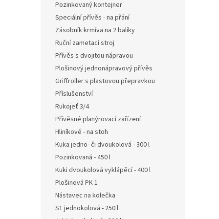
Pozinkovaný kontejner
Speciální přívěs - na přání
Zásobník krmíva na 2 balíky
Ruční zametací stroj
Přívěs s dvojitou nápravou
Plošinový jednonápravový přívěs
Griffroller s plastovou přepravkou
Příslušenství
Rukojeť 3/4
Přívěsné planýrovací zařízení
Hliníkové - na stoh
Kuka jedno- či dvoukolová - 300 l
Pozinkovaná - 450 l
Kuki dvoukolová vyklápěcí - 400 l
Plošinová PK 1
Nástavec na kolečka
S1 jednokolová - 250 l