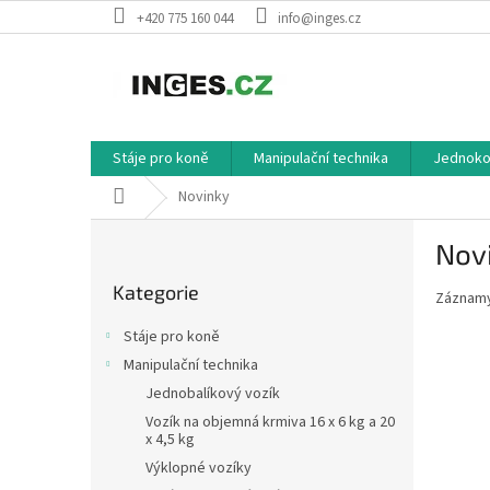
Přejít
+420 775 160 044
info@inges.cz
na
obsah
Stáje pro koně
Manipulační technika
Jednokol
Domů
Novinky
P
Nov
o
Přeskočit
s
Kategorie
kategorie
Záznamy
t
r
Stáje pro koně
a
Manipulační technika
n
Jednobalíkový vozík
n
í
Vozík na objemná krmiva 16 x 6 kg a 20
x 4,5 kg
p
Výklopné vozíky
a