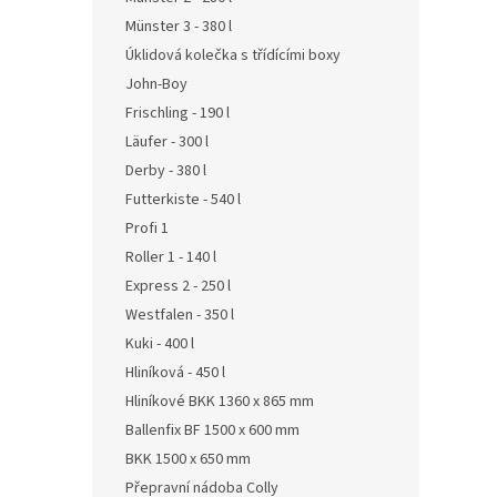
Münster 3 - 380 l
Úklidová kolečka s třídícími boxy
John-Boy
Frischling - 190 l
Läufer - 300 l
Derby - 380 l
Futterkiste - 540 l
Profi 1
Roller 1 - 140 l
Express 2 - 250 l
Westfalen - 350 l
Kuki - 400 l
Hliníková - 450 l
Hliníkové BKK 1360 x 865 mm
Ballenfix BF 1500 x 600 mm
BKK 1500 x 650 mm
Přepravní nádoba Colly