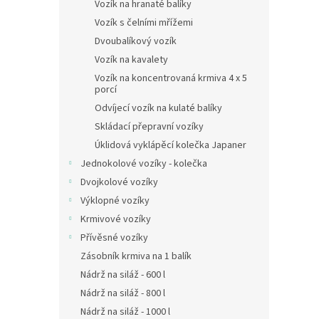
n
Vozík na hranaté balíky
e
Vozík s čelními mřížemi
l
Dvoubalíkový vozík
Vozík na kavalety
Vozík na koncentrovaná krmiva 4 x 5
porcí
Odvíjecí vozík na kulaté balíky
Skládací přepravní vozíky
Úklidová vyklápěcí kolečka Japaner
Jednokolové vozíky - kolečka
Dvojkolové vozíky
Výklopné vozíky
Krmivové vozíky
Přívěsné vozíky
Zásobník krmiva na 1 balík
Nádrž na siláž - 600 l
Nádrž na siláž - 800 l
Nádrž na siláž - 1000 l