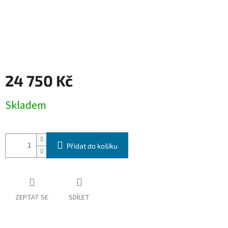
24 750 Kč
Měrná
Skladem
cena:
Přidat do košíku
ZEPTAT SE
SDÍLET