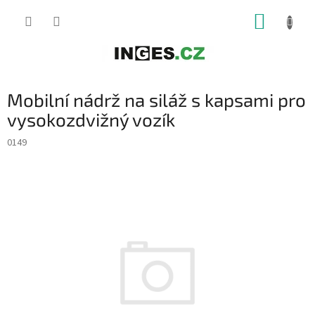
Přejít
NÁKUP
na
obsah
KOŠÍK
Mobilní nádrž na siláž s kapsami pro
vysokozdvižný vozík
0149