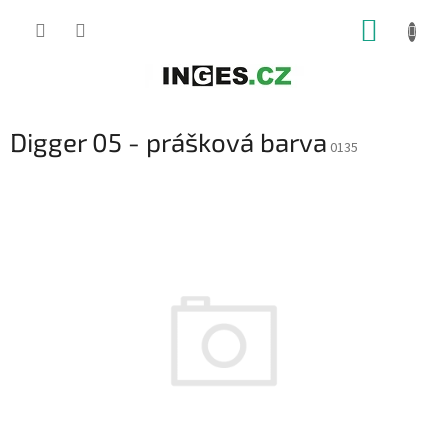
Přejít
NÁKUP
na
obsah
KOŠÍK
Digger 05 - prášková barva
0135