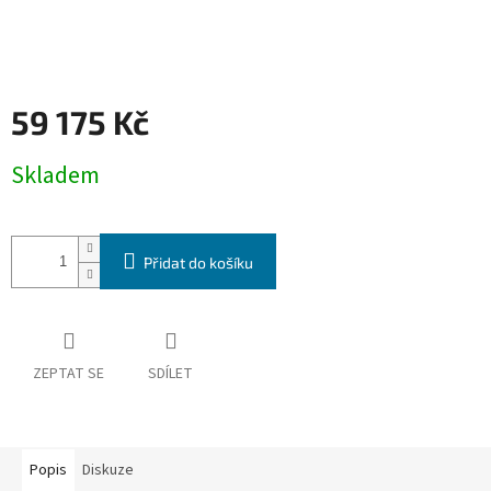
59 175 Kč
Měrná
Skladem
cena:
Přidat do košíku
ZEPTAT SE
SDÍLET
Popis
Diskuze