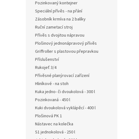
Pozinkovaný kontejner
Speciální přívěs - na přání
Zásobník krmíva na 2 balíky
Ruční zametací stroj
Přívěs s dvojitou nápravou
Plošinový jednonápravový přívěs
Griffroller s plastovou přepravkou
Příslušenství
Rukojeť 3/4
Přívěsné planýrovací zařízení
Hliníkové - na stoh
Kuka jedno- či dvoukolová - 300 l
Pozinkovaná - 450 l
Kuki dvoukolová vyklápěcí - 400 l
Plošinová PK 1
Nástavec na kolečka
S1 jednokolová - 250 l