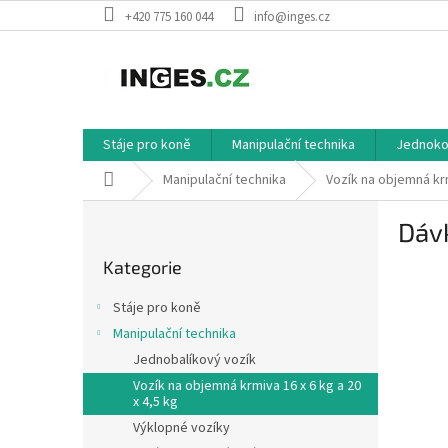
Přejít
+420 775 160 044
info@inges.cz
na
obsah
Stáje pro koně
Manipulační technika
Jednokol
Domů
Manipulační technika
Vozík na objemná krm
P
Dávk
o
Přeskočit
s
Kategorie
kategorie
t
r
Stáje pro koně
a
Manipulační technika
n
Jednobalíkový vozík
n
í
Vozík na objemná krmiva 16 x 6 kg a 20
x 4,5 kg
p
Výklopné vozíky
a