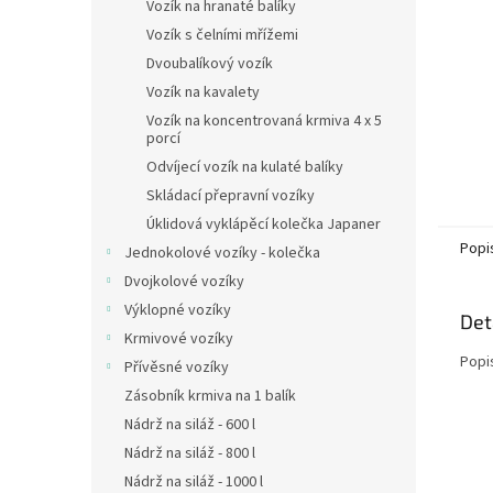
n
Vozík na hranaté balíky
e
Vozík s čelními mřížemi
l
Dvoubalíkový vozík
Vozík na kavalety
Vozík na koncentrovaná krmiva 4 x 5
porcí
Odvíjecí vozík na kulaté balíky
Skládací přepravní vozíky
Úklidová vyklápěcí kolečka Japaner
Popi
Jednokolové vozíky - kolečka
Dvojkolové vozíky
Výklopné vozíky
Det
Krmivové vozíky
Popi
Přívěsné vozíky
Zásobník krmiva na 1 balík
Nádrž na siláž - 600 l
Nádrž na siláž - 800 l
Nádrž na siláž - 1000 l