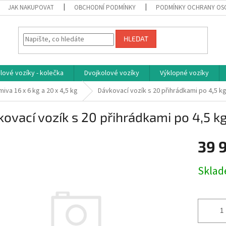
JAK NAKUPOVAT
OBCHODNÍ PODMÍNKY
PODMÍNKY OCHRANY OS
HLEDAT
ové vozíky - kolečka
Dvojkolové vozíky
Výklopné vozíky
iva 16 x 6 kg a 20 x 4,5 kg
Dávkovací vozík s 20 přihrádkami po 4,5 k
ovací vozík s 20 přihrádkami po 4,5 k
39 
Měrná
Skla
cena: