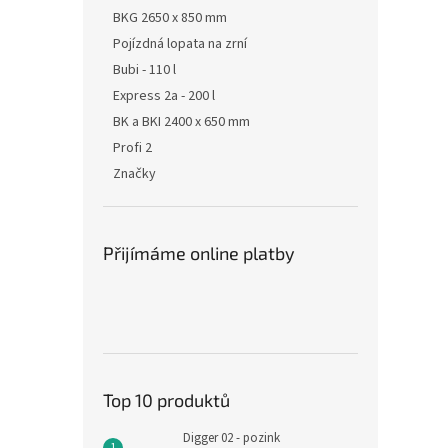
BKG 2650 x 850 mm
Pojízdná lopata na zrní
Bubi - 110 l
Express 2a - 200 l
BK a BKI 2400 x 650 mm
Profi 2
Značky
Přijímáme online platby
Top 10 produktů
Digger 02 - pozink