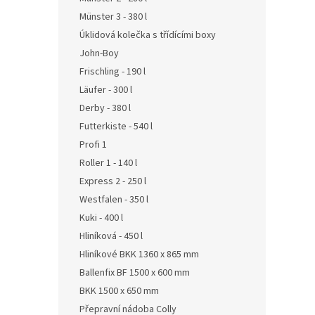
Münster 3 - 380 l
Úklidová kolečka s třídícími boxy
John-Boy
Frischling - 190 l
Läufer - 300 l
Derby - 380 l
Futterkiste - 540 l
Profi 1
Roller 1 - 140 l
Express 2 - 250 l
Westfalen - 350 l
Kuki - 400 l
Hliníková - 450 l
Hliníkové BKK 1360 x 865 mm
Ballenfix BF 1500 x 600 mm
BKK 1500 x 650 mm
Přepravní nádoba Colly