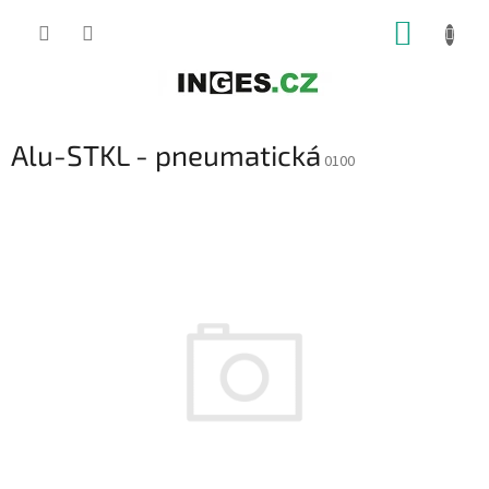
Přejít
NÁKUP
na
obsah
KOŠÍK
Alu-STKL - pneumatická
0100