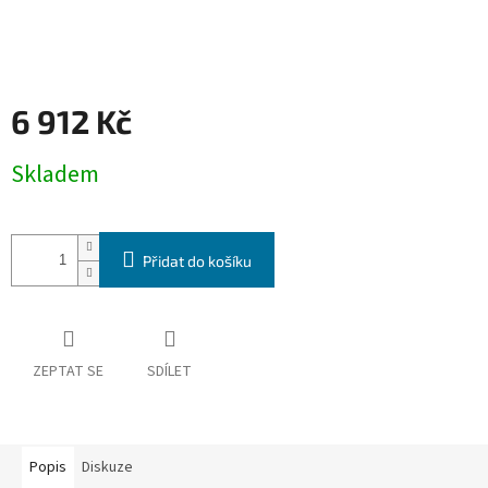
6 912 Kč
Měrná
Skladem
cena:
Přidat do košíku
ZEPTAT SE
SDÍLET
Popis
Diskuze