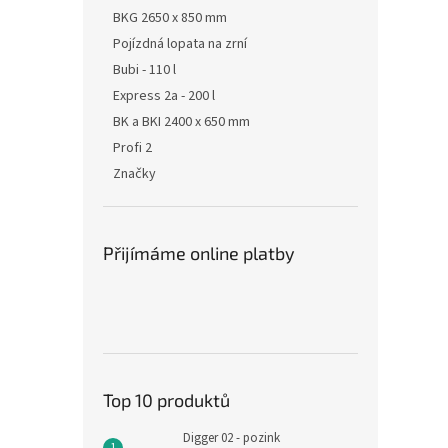
BKG 2650 x 850 mm
Pojízdná lopata na zrní
Bubi - 110 l
Express 2a - 200 l
BK a BKI 2400 x 650 mm
Profi 2
Značky
Přijímáme online platby
Top 10 produktů
Digger 02 - pozink