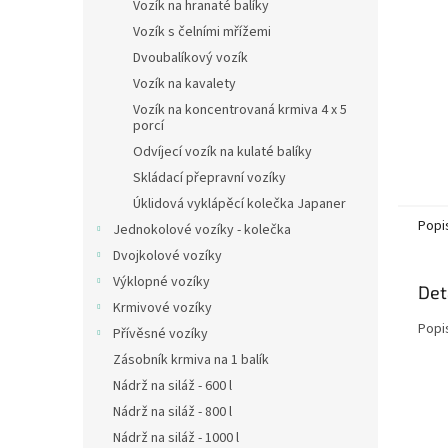
n
Vozík na hranaté balíky
e
Vozík s čelními mřížemi
l
Dvoubalíkový vozík
Vozík na kavalety
Vozík na koncentrovaná krmiva 4 x 5
porcí
Odvíjecí vozík na kulaté balíky
Skládací přepravní vozíky
Úklidová vyklápěcí kolečka Japaner
Popi
Jednokolové vozíky - kolečka
Dvojkolové vozíky
Výklopné vozíky
Det
Krmivové vozíky
Popi
Přívěsné vozíky
Zásobník krmiva na 1 balík
Nádrž na siláž - 600 l
Nádrž na siláž - 800 l
Nádrž na siláž - 1000 l