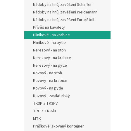
Nádoby na hnůj zavěšení Schäffer
Nádoby na hnůj zavěšení Weidemann
Nádoby na hnůj zavěšení Euro/Stoll
Přívěs na kavalety
Hliníkové - na krabice
Hliníkové - na pytle
Nerezový - na stoh
Nerezový - na krabice
Nerezový - na pytle
Kovový - na stoh
Kovový - na krabice
Kovový - na pytle
Kovový - zasilatelský
TK3P a TK3PV
TRG a TR-Alu
MTK
Práškově lakovaný kontejner