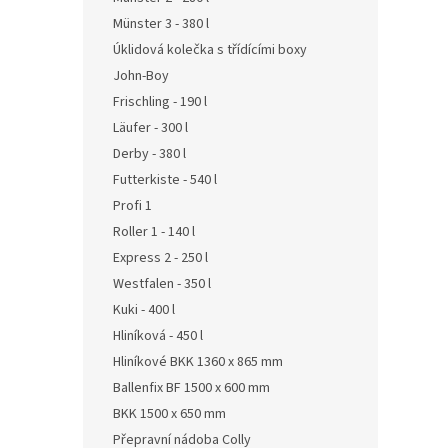
Münster 3 - 380 l
Úklidová kolečka s třídícími boxy
John-Boy
Frischling - 190 l
Läufer - 300 l
Derby - 380 l
Futterkiste - 540 l
Profi 1
Roller 1 - 140 l
Express 2 - 250 l
Westfalen - 350 l
Kuki - 400 l
Hliníková - 450 l
Hliníkové BKK 1360 x 865 mm
Ballenfix BF 1500 x 600 mm
BKK 1500 x 650 mm
Přepravní nádoba Colly