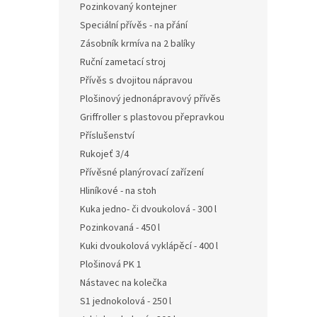
Pozinkovaný kontejner
Speciální přívěs - na přání
Zásobník krmíva na 2 balíky
Ruční zametací stroj
Přívěs s dvojitou nápravou
Plošinový jednonápravový přívěs
Griffroller s plastovou přepravkou
Příslušenství
Rukojeť 3/4
Přívěsné planýrovací zařízení
Hliníkové - na stoh
Kuka jedno- či dvoukolová - 300 l
Pozinkovaná - 450 l
Kuki dvoukolová vyklápěcí - 400 l
Plošinová PK 1
Nástavec na kolečka
S1 jednokolová - 250 l