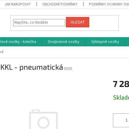
JAK NAKUPOVAT
OBCHODNÍ PODMÍNKY
PODMÍNKY OCHRANY OS
HLEDAT
ové vozíky - kolečka
Dvojkolové vozíky
Výklopné vozíky
ká
-KKL - pneumatická
0102
7 2
Měrná
Skla
cena: