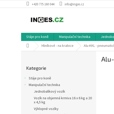
Přejít
+420 775 160 044
info@inges.cz
na
obsah
Stáje pro koně
Manipulační technika
Jednokol
Domů
Hliníkové - na krabice
Alu-KKL - pneumatic
P
Alu
o
Přeskočit
s
Kategorie
kategorie
t
r
Stáje pro koně
a
Manipulační technika
n
Jednobalíkový vozík
n
í
Vozík na objemná krmiva 16 x 6 kg a 20
x 4,5 kg
p
Výklopné vozíky
a